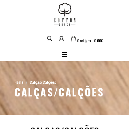
0 artigos - 0.00€
Home
Calças/Calções
CALÇAS/CALÇÕES