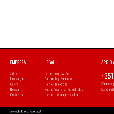
EMPRESA
LEGAL
APOIO 
Sobre
Termos de utilização
+351
Localização
Política de privacidade
Chamada p
Galeria
Política de cookies
Disponível
Newsletter
Resolução alternativa de litígios
Contactos
Livro de reclamações on-line
desenvolvido por
aznegocios.pt