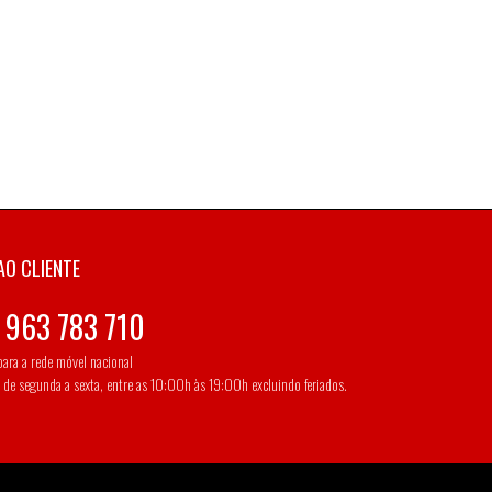
AO CLIENTE
 963 783 710
ara a rede móvel nacional
 de segunda a sexta, entre as 10:00h às 19:00h excluindo feriados.