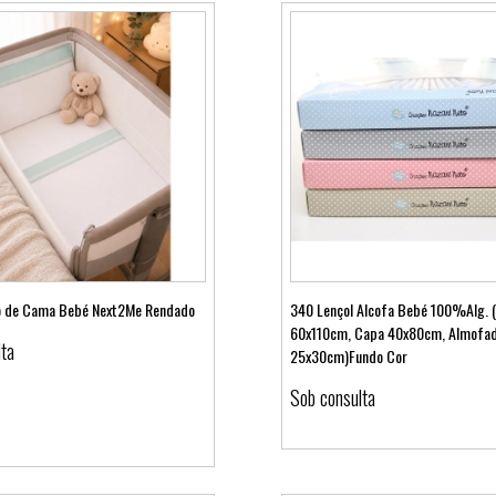
go de Cama Bebé Next2Me Rendado
340 Lençol Alcofa Bebé 100%Alg. (
60x110cm, Capa 40x80cm, Almofa
lta
25x30cm)Fundo Cor
Ver detalhes
Ver detalhes
Sob consulta