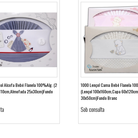
ol Alcofa Bebé Flanela 100%Alg. (2
1000 Lençol Cama Bebé Flanela 10
x110cm,Almofada 25x30cm)Fundo
(Lençol 100x160cm,Capa 60x120cm
30x50cm)Fundo Branc
Ver detalhes
Ver detalhes
lta
Sob consulta